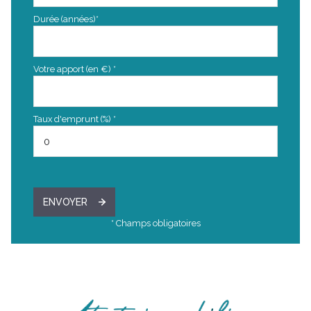
Durée (années)*
Votre apport (en €) *
Taux d'emprunt (%) *
ENVOYER
* Champs obligatoires