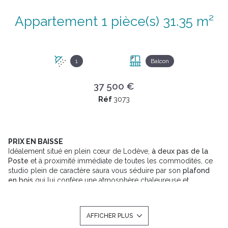
Appartement 1 pièce(s) 31.35 m²
1
Balcon
37 500 €
Réf
3073
PRIX EN BAISSE
Idéalement situé en plein cœur de Lodève,
à deux pas de la
Poste
et à proximité immédiate de toutes les commodités, ce
studio plein de caractère saura vous séduire par son
plafond
en bois
qui lui confère une atmosphère chaleureuse et
authentique. Il offre une belle pièce de vie de 23 m² ouvrant sur
un petit
balcon privatif
, ainsi qu'une
mezzanine de 10,87 m²
au
sol, parfaite pour aménager un espace nuit ou bureau. Un bien à
AFFICHER PLUS
fort potentiel, à personnaliser selon vos goûts.