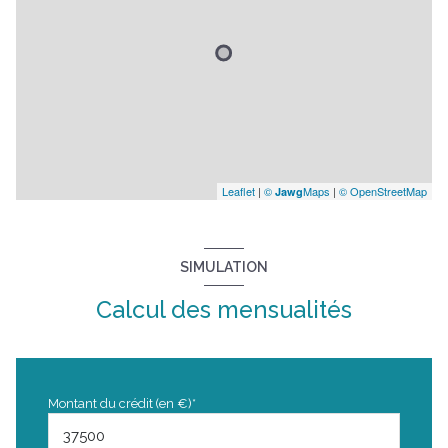
Leaflet
|
©
Maps
|
© OpenStreetMap
Jawg
SIMULATION
Calcul des mensualités
Montant du crédit (en €)*