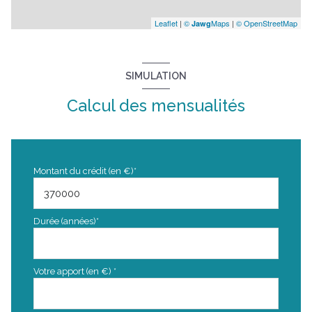
Leaflet
|
©
Maps
|
© OpenStreetMap
Jawg
SIMULATION
Calcul des mensualités
Montant du crédit (en €)*
Durée (années)*
Votre apport (en €) *