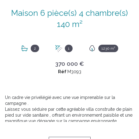
Maison 6 pièce(s) 4 chambre(s)
140 m²
2
1
1230 m²
370 000 €
Réf
M3093
Un cadre vie privélégié avec une vue imprenable sur la
campagne .
Laissez vous séduire par cette agréable villa construite de plain
pied sur vide sanitaire , offrant un environnement paisible et une
magnifique vue dégagée sur la campagne environnante.
Dès votre arrivée , quelques marches vous conduiront jusqu'à la
maison qui développe ensuite l'ensemble de ses espaces de
vie sur un seul niveau , un véritale atout au quotidien .