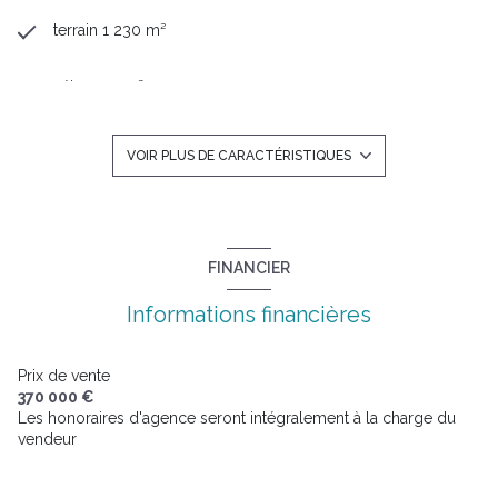
terrain 1 230 m²
séjour 45 m²
4 chambre(s)
VOIR PLUS DE CARACTÉRISTIQUES
2 salle(s) de bain
1 salle(s) d'eau
FINANCIER
Informations financières
construit en 2015
cuisine américaine (équipée)
Prix de vente
370 000 €
Les honoraires d'agence seront intégralement à la charge du
Chauffage individuel : au sol (pompe à chaleur)
vendeur
exposition Sud