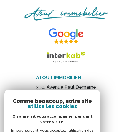
ATOUT IMMOBILIER
390, Avenue Paul Demarne
34800
Canet
Comme beaucoup, notre site
04 67 88 12 88
utilise les cookies
immo.atout@gmail.com
On aimerait vous accompagner pendant
votre visite.
En poursuivant, vous acceptez l'utilisation des