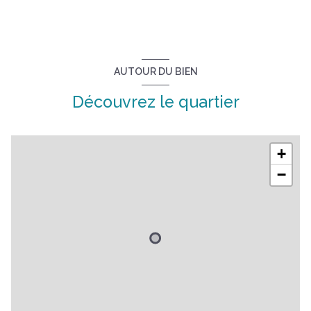
vue IMPRENABLE
terrasse
AUTOUR DU BIEN
arboré
Découvrez le quartier
piscinable
+
−