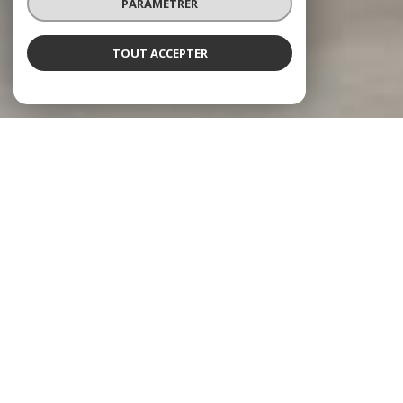
PARAMÉTRER
TOUT ACCEPTER
À PROPOS
Atout Immobilier vous accompagne
Depuis plus de vingt ans, Atout Immobilier se distingue par
son professionnalisme et sa passion à accompagner chaque
projet immobilier. Située au cœur de l’Hérault, notre agence
immobilière bénéficie d’une implantation stratégique dans la
charmante commune de Canet, réputée pour son cadre de