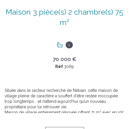
Maison 3 pièce(s) 2 chambre(s) 75
m²
1
70 000 €
Réf
3069
Située dans le secteur recherché de Nébian, cette maison de
village pleine de caractère a souffert d'être restée inoccupée
trop longtemps... et n’attend aujourd’hui qu’un nouveau
propriétaire pour lui retrouver vie.
Maison de village entièrement rénovée offrant 71 m² avec en rdc
une belle entrée et buanderie, au premeir cuisine sur séjour,
salle de bain avec wc et deux belles chambres (15 et 16 m²)
avec dressing et une petite terrasse.