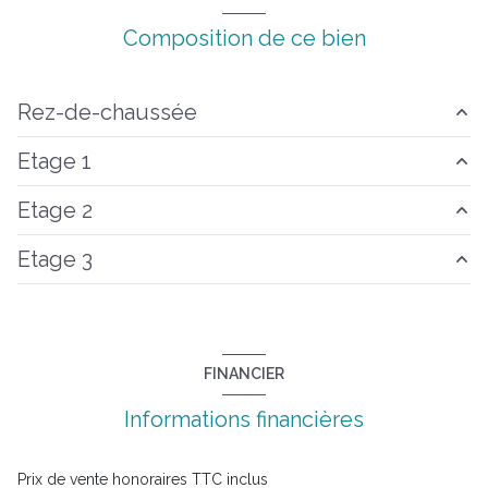
Composition de ce bien
Rez-de-chaussée
Etage 1
accueil
12.11 m²
Etage 2
cuisine
17.50 m²
Etage 3
chambre
15.17 m²
salle de bain
4.48 m²
chambre
16.15 m²
FINANCIER
Informations financières
Prix de vente honoraires TTC inclus