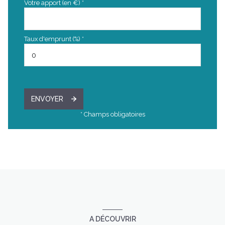
Votre apport (en €) *
Taux d'emprunt (%) *
ENVOYER
* Champs obligatoires
A DÉCOUVRIR