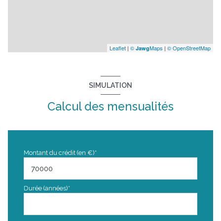
Leaflet
|
©
Maps
|
© OpenStreetMap
Jawg
SIMULATION
Calcul des mensualités
Montant du crédit (en €)*
Durée (années)*