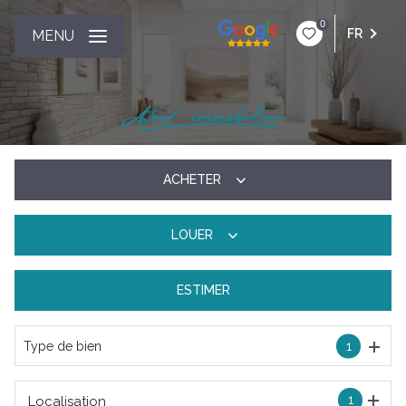
0
FR
MENU
ACHETER
LOUER
De l'ancien
ESTIMER
à l'année
Type de bien
1
1
Localisation