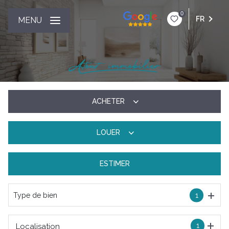
0
FR
MENU
ACHETER
LOUER
De l'ancien
ESTIMER
à l'année
Type de bien
1
1
Localisation