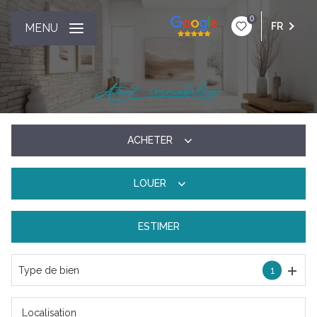
0
FR
MENU
ACHETER
LOUER
De l'ancien
ESTIMER
à l'année
Type de bien
1