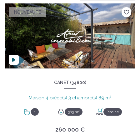
NOUVEAUTÉ
CANET (34800)
Maison 4 pièce(s) 3 chambre(s) 89 m²
1
383 m²
Piscine
260 000 €