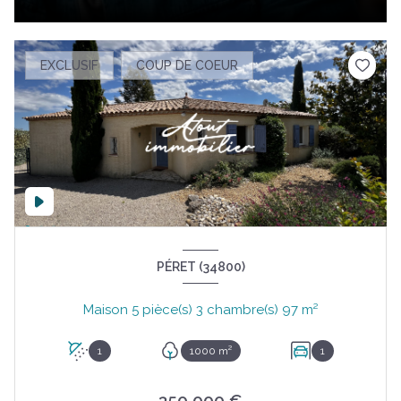
EXCLUSIF
COUP DE COEUR
PÉRET (34800)
Maison 5 pièce(s) 3 chambre(s) 97 m²
1
1000 m²
1
350 000 €